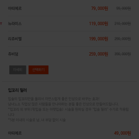
79,000원
아띠에르
99,000원
119,000원
뉴라미스
210,000원
199,000원
리쥬비엘
290,000원
259,000원
쥬비덤
390,000원
자세히
입꼬리 필러
입술의 입꼬리만을 올려서 자연스럽게 좋은 인상으로 바꾸는 효과!
남녀노소 직업상 많은 사람들을 만나야하는 분들 좋은 인상으로 만들어드립니다.
*입꼬리 외 부위(윗입술 또는 아랫입술) 시술을 원하실 경우 ''입술 필러'' 수가로 적용됩
니다
*5분 이내의 시술로 남,녀 부담 없이 시술
49,000원
아띠에르