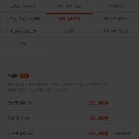
보톡스, 윤곽주사
기미, 미백, 홍조
피부재생주사
여드름, 모공, 스킨케어
필러, 실리프팅
다이어트 클리닉
✨ 위코우노 프로그램 ✨
화장품
수액,미백,항노화
기타
귀필러
NEW
귀는 얼굴의 이목구비를 더욱 뚜렷하고 균형 있게 만들어주는 중요한 부위
얼굴이 작아보이는 효과를 보일수 있습니다.
239,000원
귓바퀴 필러 2cc
150,000원
귓볼 필러 1cc
240,000원
누운귀 필러 2cc
589,000원