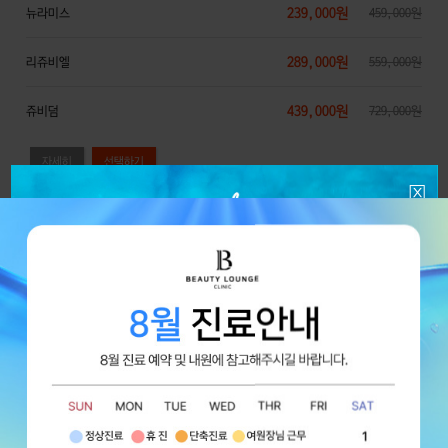
239,000원
뉴라미스
459,000원
289,000원
리쥬비엘
559,000원
439,000원
쥬비덤
729,000원
자세히
볼, 앞볼, 옆볼, 팔자, 마리오네트 필러 1cc
앞볼:꺼진 인디언 주름라인 개선,동안 효과
옆볼:해골 얼굴은 달걀형 미인 얼굴로
팔자:꺼진 팔자를 채워 팔자주름 개선
볼:입가 주변에 필러를 채워 동안효과
마리오네트:입술아래쪽을 채워 동안효과, 주름 개선 효과
69,000원
아띠에르
89,000원
110,000원
뉴라미스
160,000원
주름 보톡스 3부위
턱 갸름주사: 턱 보톡스+침샘 보톡스