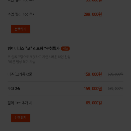
99,000원
국산 필러 1cc 추가
299,000원
수입 필러 1cc 추가
하이비너스 "코" 리프팅 *런칭특가
NEW
코 실리프팅으로 또렷하고 자연스러운 라인 완성!
*빠른 일상 복귀 가능
159,000원
비쥬(코기둥)2줄
589,000원
159,000원
콧대 2줄
589,000원
69,000원
필러 1cc 추가 시