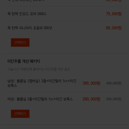
79,000원
목 탄력 인모드 포마 5000J
99,000원
목 탄력 리니어지 초음파 500샷
미간주름 개선 패키지
시술시간 10분만에 좋아지는 미간주름 개선 효과
남성: 볼륨실 (잼버실) 2줄+미간필러 1cc+미간
390,000원
490,000원
보톡스
290,000원
여성: 볼륨실 2줄+미간필러 1cc+미간 보톡스
390,000원