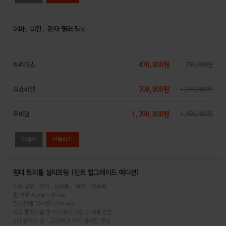
이마, 미간, 관자 필러 5cc
．
470,000원
뉴라미스
790,000원
700,000원
리쥬비엘
1,270,000원
1,390,000원
쥬비덤
1,950,000원
자세히
원더 트리플 실리프팅 (민트 업그레이드 에디션)
시술 부위 :팔자, 심부볼 , 턱선 , 이중턱
한 부위 4Line ~ 8Line
얼굴전체 16~20l Line 추천
PCL 롱픽스실 추가시 유지 기간 2~3배 연장
pcl 롱픽스 실 : 고정력과 자가 콜라겐 생성