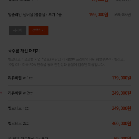
199,000원
입술라인 잼버실(볼륨실) 추가 4줄
399,000원
자세히
목주름 개선 패키지
벨로테로 : 글로벌 기업 *멀츠(Merz)가 개발한 프리미엄 HA(히알루론산) 필러로,
유럽 CE · 미국 FDA 인증을 통해 안전성과 품질이 검증된 제품입니다.
179,000원
리쥬비엘 w 1cc
249,000원
리쥬비엘 w 2cc
249,000원
벨로테로 1cc
460,000원
벨로테로 2cc
59,000원
목 전체 더모톡신 2cc추가