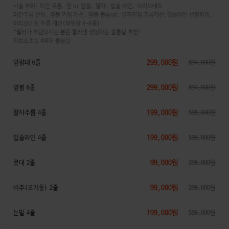
시술 부위: 미간 주름, 옆 or 앞볼, 팔자, 입술 라인, 마리오네트
미간주름 완화, 옆볼 꺼짐 개선, 앞볼 볼륨up, 팔자꺼짐 주름개선,입술라인 선명하게,
마리오네트 주름 개선(부위당 4~6줄)
*필러가 부담되시는 분은 콜라겐 생성하는 볼륨실 추천!
자보쇼츠실 4세대 볼륨실
299,000원
앞광대 6줄
894,000원
299,000원
옆볼 6줄
894,000원
199,000원
팔자주름 4줄
596,000원
199,000원
입술라인 4줄
596,000원
99,000원
콧대 2줄
298,000원
99,000원
비주(코기둥) 2줄
298,000원
199,000원
눈밑 4줄
596,000원