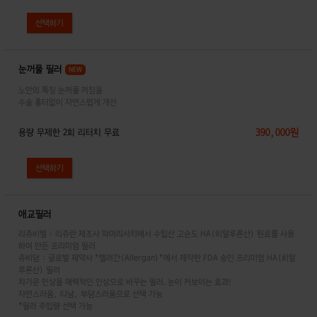
눈꺼풀 필러
NEW
노안의 특징 눈꺼풀 꺼짐을
수술 흉터없이 자연스럽게 개선
390,000원
용량 무제한 2회 리터치 무료
애교필러
리쥬비엘 : 리쥬란 제조사 파마리서치에서 수입산 고순도 HA(히알루론산) 원료를 사용
하여 만든 프리미엄 필러
쥬비덤 : 글로벌 제약사 *엘러간(Allergan)*에서 제작한 FDA 승인 프리미엄 HA(히알
루론산) 필러
차가운 인상을 매력적인 인상으로 바꾸는 필러.눈이 커보이는 효과!
자연스러움, 티남, 부담스러움으로 선택 가능
*필러 주입량 선택 가능