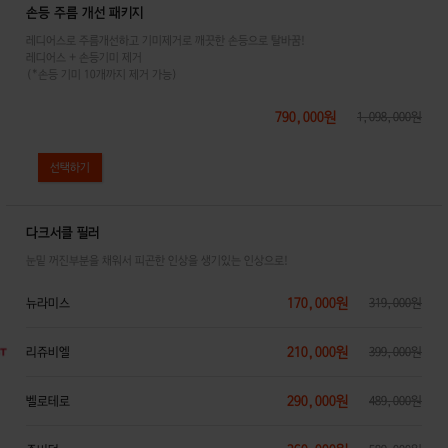
손등 주름 개선 패키지
레디어스로 주름개선하고 기미제거로 깨끗한 손등으로 탈바꿈!
레디어스 + 손등기미 제거
(*손등 기미 10개까지 제거 가능)
790,000원
1,098,000원
다크서클 필러
눈밑 꺼진부분을 채워서 피곤한 인상을 생기있는 인상으로!
170,000원
뉴라미스
319,000원
210,000원
리쥬비엘
399,000원
290,000원
벨로테로
489,000원