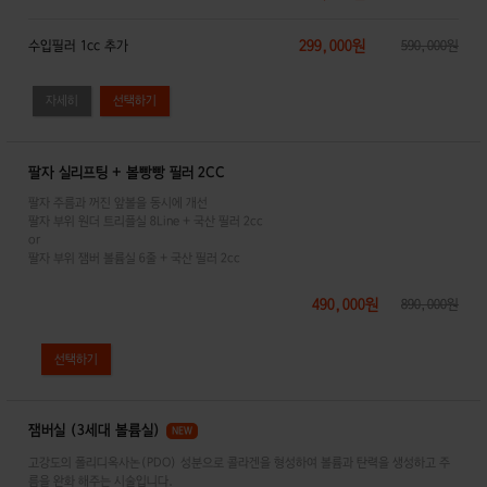
299,000원
수입필러 1cc 추가
590,000원
자세히
팔자 실리프팅 + 볼빵빵 필러 2CC
팔자 주름과 꺼진 앞볼을 동시에 개선
팔자 부위 원더 트리플실 8Line + 국산 필러 2cc
or
팔자 부위 잼버 볼륨실 6줄 + 국산 필러 2cc
490,000원
890,000원
잼버실 (3세대 볼륨실)
NEW
고강도의 폴리디옥사논(PDO) 성분으로 콜라겐을 형성하여 볼륨과 탄력을 생성하고 주
름을 완화 해주는 시술입니다.