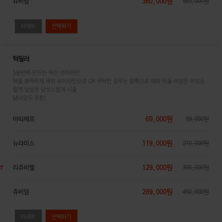
360,000원
쥬비덤
589,000원
자세히
턱필러
5분만에 만드는 턱선 브이라인
턱을 뾰족하게 채워 브이라인으로 OR 무턱인 경우는 앞쪽으로 채워 턱을 여성은 여성스
럽게 남성은 남성스럽게 시술
남녀모두 추천!
69,000원
아띠에르
99,000원
119,000원
뉴라미스
210,000원
129,000원
리쥬비엘
390,000원
289,000원
쥬비덤
450,000원
자세히