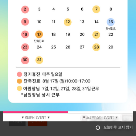
코어톡스
코어톡스
150,000원
리쥬비엘
260,000원
270,000원
쥬비덤
390,000원
70000
85000
자세히
볼, 앞볼, 옆볼, 팔자, 마리오네트 필러 3cc
원더브이주사
코 실리프팅 2줄
．
290,000원
뉴라미스
480,000원
109000
129000
390,000원
리쥬비엘
840,000원
690,000원
쥬비덤
1,170,000원
♥보톡스&필러 EVENT♥
♥보톡스&필러 EVENT♥
♥ 색소&스킨케어 EVENT ♥
♥ 리프팅 EVENT ♥
♥ 스킨부스터 EVENT ♥
닫기
오늘하루 보지 않기
자세히
오늘하루 보지 않기