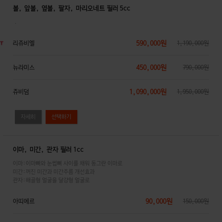
볼, 앞볼, 옆볼, 팔자, 마리오네트 필러 5cc
．
590,000원
리쥬비엘
1,190,000원
450,000원
뉴라미스
790,000원
1,090,000원
쥬비덤
1,950,000원
자세히
이마, 미간, 관자 필러 1cc
이마:이마뼈와 눈썹뼈 사이를 채워 동그란 이마로
미간:꺼진 미간과 미간주름 개선효과
관자:해골형 얼굴을 달걍형 얼굴로
90,000원
아띠에르
150,000원