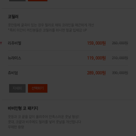
코필러
콧잔등에 굴곡이 있는 경우 필러로 채워 코라인을 매끈하게 개선
*특히 미간이 꺼진분들은 코필러를 하시면 얼굴 입체감 UP
159,000원
리쥬비엘
260,000원
119,000원
뉴라미스
210,000원
289,000원
쥬비덤
390,000원
자세히
바비인형 코 패키지
콧등과 코 끝을 같이 올려주어 만족스러운 콧날 형성!
콧대,코끝과 비주에도 필러를 넣어 콧날을 개선합니다
무제한 용량