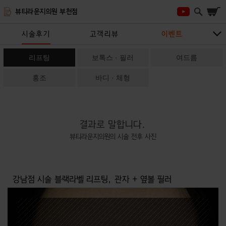
뷰티라운지의원 부천점
시술후기
고객리뷰
이벤트
시술안내
지점안내
상담/예약하기
리프팅
보톡스 · 필러
여드름
홍조
바디 · 체형
결과로 말합니다.
뷰티라운지의원의 시술 전후 사진
강남점 시술 블랙라벨 리프팅, 관자 + 옆볼 필러