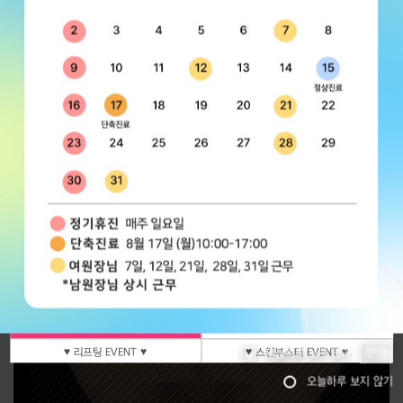
코어톡스
코어톡스
소셜 계정으로 간편하게 로그인하세요!
70000
85000
원더브이주사
코 실리프팅 2줄
109000
129000
♥보톡스&필러 EVENT♥
♥보톡스&필러 EVENT♥
♥ 색소&스킨케어 EVENT ♥
♥ 리프팅 EVENT ♥
♥ 스킨부스터 EVENT ♥
닫기
오늘하루 보지 않기
오늘하루 보지 않기