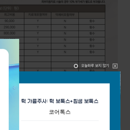
오늘하루 보지 않기
턱 갸름주사: 턱 보톡스+침샘 보톡스
코어톡스