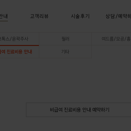
안내
고객리뷰
시술후기
상담/예약
보톡스/윤곽주사
필러
여드름/모공/흉
급여 진료비용 안내
기타
비급여 진료비용 안내 예약하기