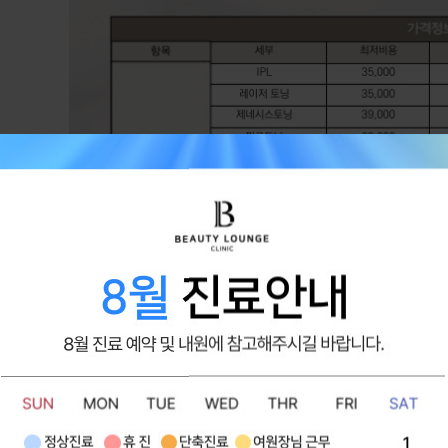
주름 보톡스 3부위
코어톡스