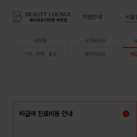
BEAUTY LOUNGE
지점안내
시술
뷰티라운지의원 부천점
리프팅
스킨부스터
기미, 미백, 홍조
레이저제모
비
비급여 진료비용 안내