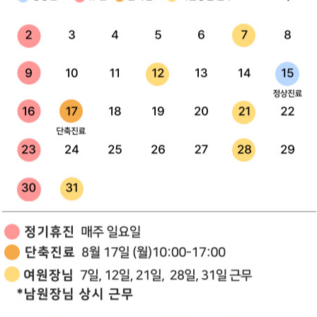
70000
원더브이주사
109000
색소&스킨케어 EVENT ♥
♥ 리프팅 EVENT ♥