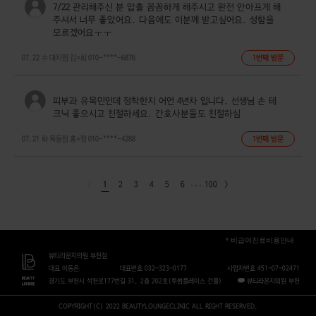
7/22 관리해주신 분 압출 꼼꼼하게 해주시고 완전 안아프게 해
주셔서 너무 좋았어요. 다음에도 이분께 받고싶어요. 성함을
모르겠어요ㅜㅜ
07.22 수
대치점
김○희
010-****-6876
1번째 방문
피부과 유목민인데 정착한지 어언 4년차 입니다. 선생님 손 테
크닉 좋으시고 친절하세요. 간호사분들도 친절하심
07.21 화
목동점
홍○정
010-****-4288
1번째 방문
1
2
3
4
5
6
100
* 비급여진료비용안내
뷰티라운지의원 부천점
대표 이동은
대표번호 032-323-0177
사업자번호 451-07-02471
경기도 부천시 석천로177번길 31, 2층 202호(투썸플레이스 건물)
뷰티라운지의원 부천
COPYRIGHT(C) 2022 BEAUTYLOUNGECLINIC ALL RIGHT RESERVED.