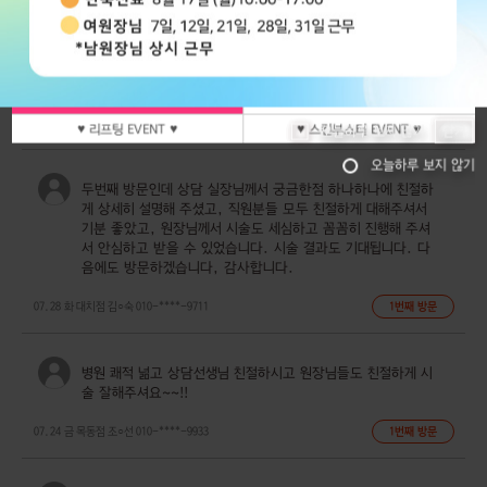
109000
129000
08.04 화
목동점
임○진
010-****-3852
1번째 방문
너무 꼼꼼한 시술이라 항상 만족하고 있습니다!
♥보톡스&필러 EVENT♥
♥보톡스&필러 EVENT♥
♥ 색소&스킨케어 EVENT ♥
08.04 화
강남점
최○영
010-****-8910
8번째 방문
♥ 리프팅 EVENT ♥
♥ 스킨부스터 EVENT ♥
닫기
오늘하루 보지 않기
오늘하루 보지 않기
두번째 방문인데 상담 실장님께서 궁금한점 하나하나에 친절하
게 상세히 설명해 주셨고, 직원분들 모두 친절하게 대해주셔서
기분 좋았고, 원장님께서 시술도 세심하고 꼼꼼히 진행해 주셔
서 안심하고 받을 수 있었습니다. 시술 결과도 기대됩니다. 다
음에도 방문하겠습니다, 감사합니다.
07.28 화
대치점
김○숙
010-****-9711
1번째 방문
병원 쾌적 넒고 상담선생님 친절하시고 원장님들도 친절하게 시
술 잘해주셔요~~!!
07.24 금
목동점
조○선
010-****-9933
1번째 방문