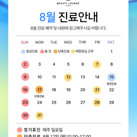
옳아요~멀리서도 찾아가는 이유가 다 있어요~^^
08.07 금
잠실점
위○희
010-****-1827
3번째 방문
항상 믿고 보는 한원장님. 말하지 않아도 작은 시술이라도 꼼
꼼히 봐주시고 제가 원하는 부분을 케어해주세요. 피부 트러블
나거나 관리받고 싶으면 계속 찾게 되네요 ㅎㅎ 오늘 크라이오
주름 보톡스 3부위
관리도 받았는데 관리사 분이 꼼꼼히 머리에 앰플 닿지 않게 잘
턱 갸름주사: 턱 보톡스+침샘 보톡스
관리해주셔서 기분좋게 관리 받고 왔습니당 ㅎㅎ
코어톡스
코어톡스
08.07 금
잠실점
김○영
010-****-0471
6번째 방문
70000
85000
친절하시고 쾌적 합니다!
08.05 수
목동점
이○재
010-****-3755
1번째 방문
주시간도 널널하게 넣어주시고 데스크 직원 친절해요 ㅎ 상담
원더브이주사
코 실리프팅 2줄
실장님 안계셔서 원장님이 설명 해 주셨는데 과잉 영업 없이 설명
잘해주세요 ㅎ 깨끗하고 사람많이 없어서 좋아요 ㅎ 뷰티라운
지 강남점은 불친절하고 주차도 조금밖에 안 넣어줘요ㅠ