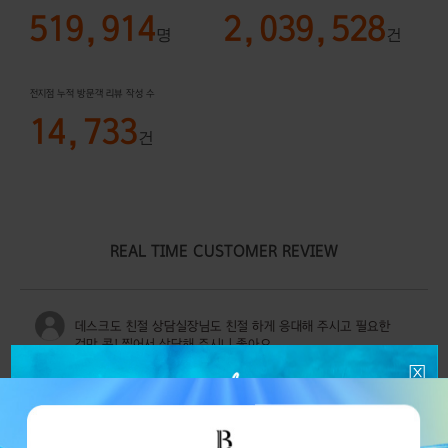
519,914
2,039,528
명
건
전지점 누적 방문객 리뷰 작성 수
14,733
건
REAL TIME CUSTOMER REVIEW
데스크도 친절 상담실장님도 친절 하게 응대해 주시고 필요한
것만 콕! 찝어서 상담해 주시니 좋아요
08.08 토
잠실점
안○영
010-****-2671
2번째 방문
상담해주신 실장님 너무 친절하시고 남자원장님 보톡스 언제나